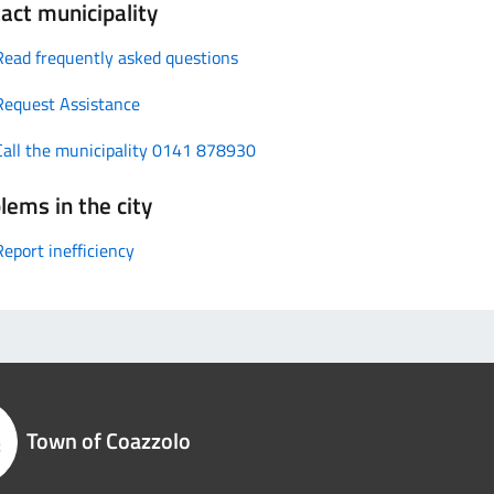
act municipality
Read frequently asked questions
Request Assistance
Call the municipality 0141 878930
lems in the city
Report inefficiency
Town of Coazzolo