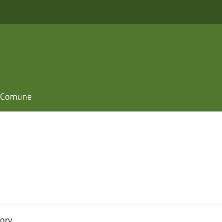
il Comune
ory.