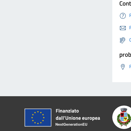
Cont
prob