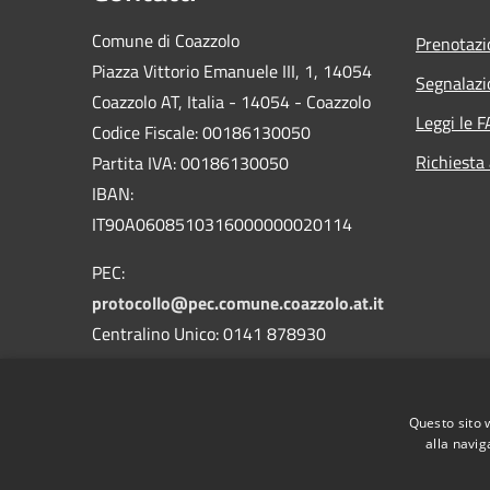
Comune di Coazzolo
Prenotaz
Piazza Vittorio Emanuele III, 1, 14054
Segnalazi
Coazzolo AT, Italia - 14054 - Coazzolo
Leggi le 
Codice Fiscale: 00186130050
Richiesta
Partita IVA: 00186130050
IBAN:
IT90A0608510316000000020114
PEC:
protocollo@pec.comune.coazzolo.at.it
Centralino Unico: 0141 878930
Questo sito 
alla navig
RSS
Accessibility
Privacy
Cookie
Sitemap