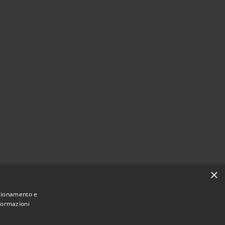
×
nzionamento e
nformazioni
Comune convenzionato
Astigov