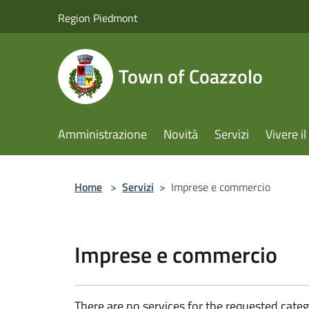
Salta al contenuto principale
Region Piedmont
Town of Coazzolo
Amministrazione
Novità
Servizi
Vivere 
Home
>
Servizi
>
Imprese e commercio
Imprese e commercio
There are no services for the requested categ