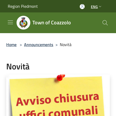
Salta al contenuto principale
Region Piedmont
ENG
Town of Coazzolo
Home
>
Announcements
>
Novità
Novità